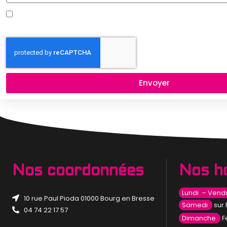
En cochant cette case, vous acceptez notre politique de confide
bas du site
Envoyer
Alternative:
Nos coordonnées
Nos h
Lundi – Vend
10 rue Paul Pioda 01000 Bourg en Bresse
Samedi
sur
04 74 22 17 57
Dimanche
F