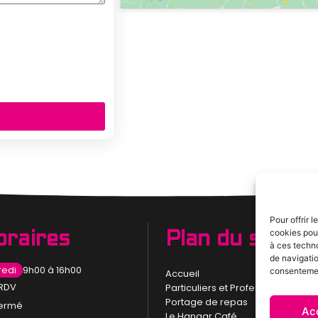
ntialité consultable en
Pour offrir 
cookies pour
oraires
Plan du site
à ces techn
de navigatio
redi
9h00 à 16h00
consentement
Accueil
 RDV
Particuliers et Professionnels
Portage de repas
ermé
Ac
Le Hangar Café