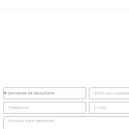
Demande de devis
Contactez Mouret Traiteur 
Sublimer Vos Évènements
Vous souhaitez organiser un repas, un buffet ou un cocktai
savoureux ? Mouret Traiteur est à votre écoute pour répo
demandes. Contactez-nous dès maintenant pour discuter 
bénéficier de conseils personnalisés.